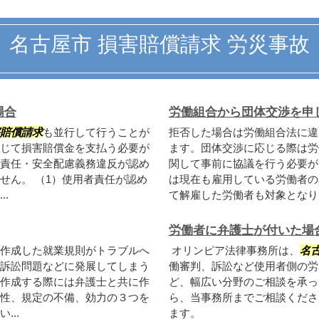
名古屋市 損害賠償請求 労災事故
場合
労働組合から団体交渉を申
賠償請求
も並行して行うことが
拒否した場合は労働組合法に違
じて損害賠償金を支払う必要が
ます。団体交渉に応じる際は労
責任・安全配慮義務違反が認め
関して事前に協議を行う必要が
せん。 （1）使用者責任が認め
は現在も雇用している労働者の
.
て解雇した労働者も対象となりま
労働者に弁護士が付いた場
作成した就業規則がトラブルへ
オリンピア法律事務所は、
名
訴訟問題などに発展してしまう
働審判、訴訟など使用者側の労
作成する際には弁護士と共に作
ど、幅広い分野のご相談を承っ
性、規定の不備、効力の３つを
ら、当事務所までご相談くださ
..
ます。