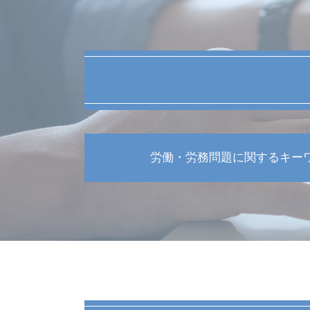
労働・労務問題に関するキー
労働 休み 法律
労務問題 解決
減給 理由
労働組合法
労務問題 対応
安全管理義務違反 罰則
分限免職 普通解雇