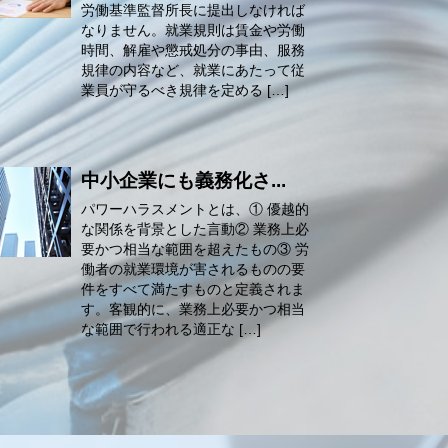
労働基準監督所長に提出しなければ
なりません。就業規則は賃金や労働
時間、解雇や懲戒処分の事由、服務
規律の内容など、就業にあたって従
業員が守るべき規律を定める […]
中小企業にも義務化さ...
パワーハラスメントとは、① 優越的
な関係を背景とした言動② 業務上必
要かつ相当な範囲を超えたもの③ 労
働者の就業環境が害されるものの要
件をすべて満たすものと定義されま
す。客観的に、業務上必要かつ相当
な範囲で行われる適正な […]