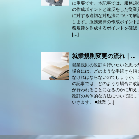
に重要です。本記事では、服務規
の作成ポイントと違反をした従業
に対する適切な対処法について解
します。服務規律の作成ポイント
務規律を作成するポイントを確認
[…]
就業規則変更の流れ｜...
就業規則の改訂を行いたいと思っ
場合には、どのような手続きを踏
なければならないのでしょうか。
の記事では、どのような場合に改
が行われることになるのかに加え
改訂の具体的な方法について記し
いきます。 ■就業 […]