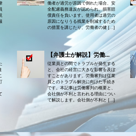
律
働者が過労が原因で倒れた場合、安
員
全配慮義務違反が認められ、損害賠
説
償責任を負います。使用者は過労の
服
原因になりうる残業を削減するため
の措置を講じたり、労働者の健 […]
【弁護士が解説】労働...
た
従業員との間でトラブルが発生する
ま
と、会社の経営に大きな影響を及ぼ
こ
すことがあります。労働審判は従業
訂
員とのトラブル解決に向けた手続き
、
です。本記事は労働審判の概要と、
て
会社側が不利と言われる理由につい
て解説します。会社側が不利と […]