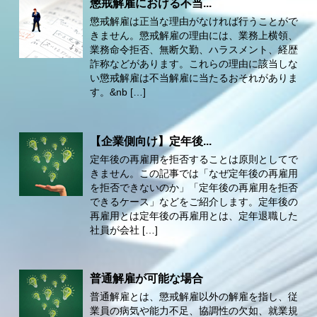
懲戒解雇における不当...
懲戒解雇は正当な理由がなければ行うことがで
きません。懲戒解雇の理由には、業務上横領、
業務命令拒否、無断欠勤、ハラスメント、経歴
詐称などがあります。これらの理由に該当しな
い懲戒解雇は不当解雇に当たるおそれがありま
す。&nb […]
【企業側向け】定年後...
定年後の再雇用を拒否することは原則としてで
きません。この記事では「なぜ定年後の再雇用
を拒否できないのか」「定年後の再雇用を拒否
できるケース」などをご紹介します。定年後の
再雇用とは定年後の再雇用とは、定年退職した
社員が会社 […]
普通解雇が可能な場合
普通解雇とは、懲戒解雇以外の解雇を指し、従
業員の病気や能力不足、協調性の欠如、就業規