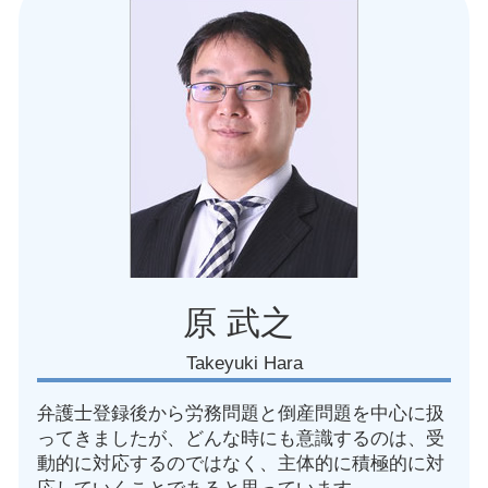
労働 パワハラ防止
愛知県 人事異動トラブル
労働 法律事務所
愛知県 労働問題 弁護士
労働 訴え
名古屋市 就業規則作成 弁護士
労働組合 ない
愛知県 労働審判 弁護士
内定取り消し 条件
愛知県 不当解雇 相談
労働審判 会社側 不利
名古屋市 労務問題 法律事務所
就業規則作成 注意点
愛知県 不当解雇 解決
労働基準法 有給
愛知県 未払い残業代請求された
愛知県 就業規則見直し
名古屋市 労働問題 解決
愛知県 復職トラブル 弁護士
原 武之
Takeyuki Hara
弁護士登録後から労務問題と倒産問題を中心に扱
ってきましたが、どんな時にも意識するのは、受
動的に対応するのではなく、主体的に積極的に対