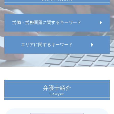
労働・労務問題に関するキーワード
労務問題 相談
エリアに関するキーワード
労働 休み 法律
みなし残業 メリット
不当解雇 賠償金
名古屋市 従業員 労働審判
労働 パワハラ防止法
愛知県 懲戒解雇 相談
社用車 事故
名古屋市 就業規則見直し
就業規則作成 退職金
名古屋市 就業規則見直し 相談
労働組合 団体交渉 弁護士
愛知県 労働安全 違反
弁護士紹介
カスタマーハラスメント 訴える
愛知県 就業規則作成 弁護士
労働 うつ病
愛知県 体調不良 問題
安全管理義務違反 コロナ
名古屋市 労働審判 弁護士
労務問題 解決
名古屋市 就業規則作成 相談