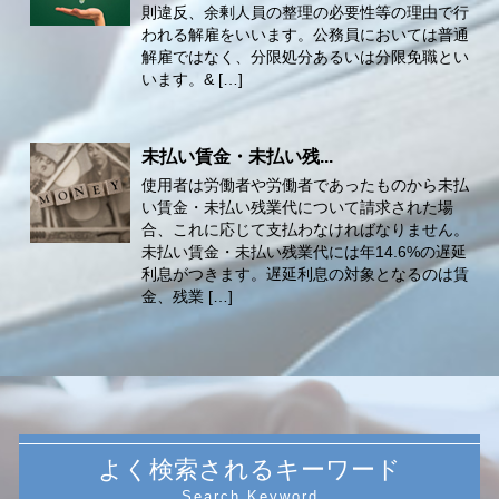
則違反、余剰人員の整理の必要性等の理由で行
われる解雇をいいます。公務員においては普通
解雇ではなく、分限処分あるいは分限免職とい
います。& […]
未払い賃金・未払い残...
使用者は労働者や労働者であったものから未払
い賃金・未払い残業代について請求された場
合、これに応じて支払わなければなりません。
未払い賃金・未払い残業代には年14.6%の遅延
利息がつきます。遅延利息の対象となるのは賃
金、残業 […]
よく検索されるキーワード