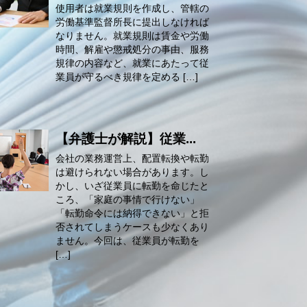
使用者は就業規則を作成し、管轄の
労働基準監督所長に提出しなければ
なりません。就業規則は賃金や労働
時間、解雇や懲戒処分の事由、服務
規律の内容など、就業にあたって従
業員が守るべき規律を定める […]
【弁護士が解説】従業...
会社の業務運営上、配置転換や転勤
は避けられない場合があります。し
かし、いざ従業員に転勤を命じたと
ころ、「家庭の事情で行けない」
「転勤命令には納得できない」と拒
否されてしまうケースも少なくあり
ません。今回は、従業員が転勤を
[…]