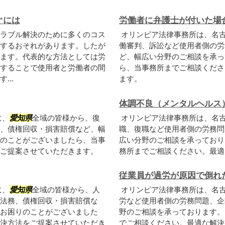
ぐには
労働者に弁護士が付いた場
ラブル解決のために多くのコス
オリンピア法律事務所は、名
するおそれがあります。したが
働審判、訴訟など使用者側の労
ます。代表的な方法としては労
ど、幅広い分野のご相談を承っ
することで使用者と労働者の間
ら、当事務所までご相談くださ
..
ます。
体調不良（メンタルヘルス
に、
愛知県
全域の皆様から、復
オリンピア法律事務所は、名
、債権回収・損害賠償など、幅
職、復職など使用者側の労務問
のことがございましたら、当事
広い分野のご相談を承っており
ご提案させていただきます。
務所までご相談ください。最適
従業員が過労が原因で倒れ
に、
愛知県
全域の皆様から、人
オリンピア法律事務所は、名
法務、債権回収・損害賠償な
労など使用者側の労務問題、企
お困りのことがございました
野のご相談を承っております。
決方法をご提案させていただき
でご相談ください。最適な解決