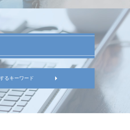
するキーワード
働問題
 弁護士