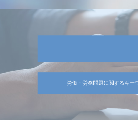
労働・労務問題に関するキー
労働基準法 有給
債権回収 時効
不当解雇 慰謝料 うつ病
カスタマー ハラスメント とは
労働 訴える