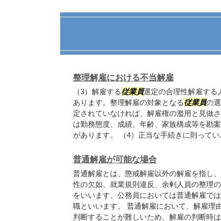
整理解雇における不当解雇
（3）解雇する
従業員
選定の合理性解雇する
あります。整理解雇の対象となる
従業員
の選
定されていなければ、解雇権の濫用と見做さ
は勤務態度、成績、年齢、家族構成等を勘案
があります。 （4）正当な手続きに則ってい..
普通解雇が可能な場合
普通解雇とは、懲戒解雇以外の解雇を指し、
性の欠如、就業規則違反、余剰人員の整理の
をいいます。公務員においては普通解雇では
職といいます。 普通解雇において、解雇理
判断することが難しいため、解雇の判断時は解.