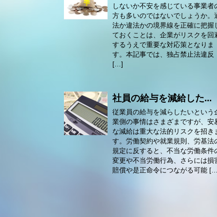
しないか不安を感じている事業者
方も多いのではないでしょうか。
法か違法かの境界線を正確に把握
ておくことは、企業がリスクを回
するうえで重要な対応策となりま
す。本記事では、独占禁止法違反
[…]
社員の給与を減給した...
従業員の給与を減らしたいという
業側の事情はさまざまですが、安
な減給は重大な法的リスクを招き
す。労働契約や就業規則、労基法
規定に反すると、不当な労働条件
変更や不当労働行為、さらには損
賠償や是正命令につながる可能 […