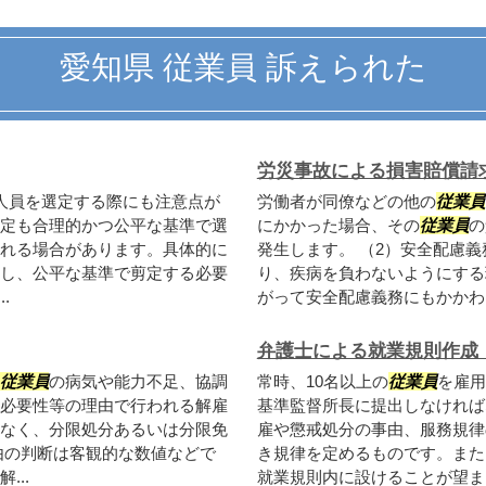
愛知県 従業員 訴えられた
労災事故による損害賠償請
人員を選定する際にも注意点が
労働者が同僚などの他の
従業員
定も合理的かつ公平な基準で選
にかかった場合、その
従業員
の
れる場合があります。具体的に
発生します。 （2）安全配慮
し、公平な基準で剪定する必要
り、疾病を負わないようにする
.
がって安全配慮義務にもかかわら
弁護士による就業規則作成
従業員
の病気や能力不足、協調
常時、10名以上の
従業員
を雇用
必要性等の理由で行われる解雇
基準監督所長に提出しなければ
なく、分限処分あるいは分限免
雇や懲戒処分の事由、服務規律
由の判断は客観的な数値などで
き規律を定めるものです。また
..
就業規則内に設けることが望ま