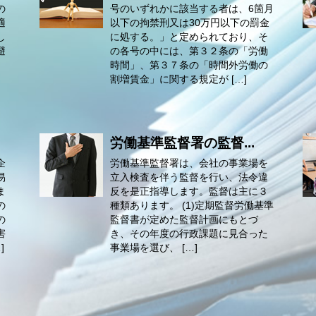
の
号のいずれかに該当する者は、6箇月
適
以下の拘禁刑又は30万円以下の罰金
し
に処する。」と定められており、そ
避
の各号の中には、第３２条の「労働
時間」、第３７条の「時間外労働の
割増賃金」に関する規定が […]
労働基準監督署の監督...
企
労働基準監督署は、会社の事業場を
易
立入検査を伴う監督を行い、法令違
ま
反を是正指導します。監督は主に３
の
種類あります。 (1)定期監督労働基準
の
監督書が定めた監督計画にもとづ
害
き、その年度の行政課題に見合った
]
事業場を選び、 […]