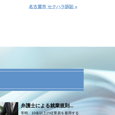
名古屋市 セクハラ訴訟 »
弁護士による就業規則...
常時、10名以上の従業員を雇用する