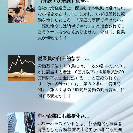
【弁護士が解説】従業...
会社の業務運営上、配置転換や転勤は避けられ
ない場合があります。しかし、いざ従業員に転
勤を命じたところ、「家庭の事情で行けない」
「転勤命令には納得できない」と拒否されてし
まうケースも少なくありません。今回は、従業
員が転勤を […]
従業員の自主的なサー...
労働基準法１１９条には、「次の各号のいずれ
かに該当する者は、6箇月以下の拘禁刑又は30
万円以下の罰金に処する。」と定められてお
り、その各号の中には、第３２条の「労働時
間」、第３７条の「時間外労働の割増賃金」に
関する規定が […]
中小企業にも義務化さ...
パワーハラスメントとは、① 優越的な関係を
背景とした言動② 業務上必要かつ相当な範囲