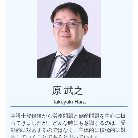
労働 弁護士
愛知県 パワハラ訴訟
労働 法律
名古屋市 未払い残業代請求された
就業規則 改訂
名古屋市 使用者側 労務問題
労働 パワハラ防止法
名古屋市 使用者側 労働問題
労働組合 団体交渉 パワハラ
愛知県 労働者 対応
労働 疑問
名古屋市 労働審判
管理監督者 管理職 違い
名古屋市 過労 労働
服務規律 違反
名古屋市 労働審判 弁護士
愛知県 復職トラブル 弁護士
愛知県 労務 トラブル
名古屋市 不当解雇 相談
原 武之
Takeyuki Hara
弁護士登録後から労務問題と倒産問題を中心に扱
ってきましたが、どんな時にも意識するのは、受
動的に対応するのではなく、主体的に積極的に対
応していくことであると思っています。