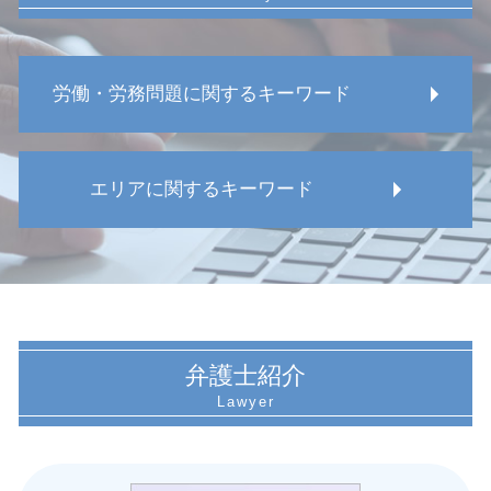
労働・労務問題に関するキーワード
労働組合 ない
エリアに関するキーワード
労働 紛争
労務問題 回避
普通解雇 懲戒解雇 違い
名古屋市 メンタルヘルス 問題
労働組合 弁護士
愛知県 メンタルヘルス 問題
労働 契約違反
名古屋市 出向トラブル
労働基準監督署 パワハラ
名古屋市 就業規則作成 相談
労働安全 違反
名古屋市 労務問題 法律事務所
弁護士紹介
労働 病気
愛知県 労務問題 弁護士
労務問題 弁護士 相談
愛知県 労災事故
再雇用 拒否
愛知県 安全管理義務違反
過労死ライン 何時間
名古屋市 安全管理義務違反