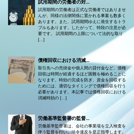
試用期間の労働者の対...
試用期間の労働者は正式な労働者ではありませ
んが、同様の法律関係に置かれる事案も数多く
あります。また、試用期間ゆえに発生するトラ
ブルもあります。したがって、特段の注意が必
要です。 試用期間の上限について法的な取り
[…]
債権回収における消滅...
取引先への売掛金や個人間の貸付金など、債権
回収は時間が経過するほど困難を極めることに
なります。時効の完成を防ぎ、資金を回収する
ためには、適切なタイミングで債権回収を行う
必要があります。本記事では債権回収における
消滅時効の […]
労働基準監督署の監督...
労働基準監督署は、会社の事業場を立入検査を
伴う監督を行い、法令違反を是正指導します。