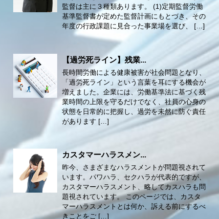
監督は主に３種類あります。 (1)定期監督労働
基準監督書が定めた監督計画にもとづき、その
年度の行政課題に見合った事業場を選び、 […]
【過労死ライン】残業...
長時間労働による健康被害が社会問題となり、
「過労死ライン」という言葉を耳にする機会が
増えました。企業には、労働基準法に基づく残
業時間の上限を守るだけでなく、社員の心身の
状態を日常的に把握し、過労を未然に防ぐ責任
があります […]
カスタマーハラスメン...
昨今、さまざまなハラスメントが問題視されて
います。パワハラ、セクハラが代表的ですが、
カスタマーハラスメント、略してカスハラも問
題視されています。 このページでは、カスタ
マーハラスメントとは何か、訴える前にするべ
きことをご […]