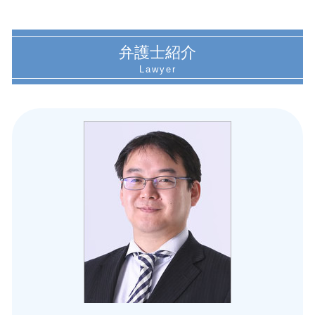
労働 契約違反
名古屋市 労働 トラブル
労働基準監督署 パワハラ
愛知県 従業員 訴訟
労働安全 違反
名古屋市 セクハラ訴訟
弁護士紹介
労働 パワハラ防止法
名古屋市 使用者側 労務問題
労務問題 企業
名古屋市 未払い賃金請求された
減給 理由
愛知県 損害賠償請求 労災事故
労働 契約書
愛知県 復職トラブル 弁護士
不当解雇 復職
名古屋市 休職 問題
労働 トラブル 相談
名古屋市 労働問題 弁護士
労働 病気
名古屋市 従業員 訴えられた
労働 ハラスメント 相談
愛知県 パワハラ訴訟
安全管理義務違反 コロナ
名古屋市 労務問題 弁護士
労働 法律事務所
愛知県 不当解雇 相談
残業 労務問題
愛知県 労働基準監督署 対応
労務問題 弁護士 相談
愛知県 労働問題 法律事務所
名古屋市 労務 トラブル
名古屋市 不当解雇 弁護士
名古屋市 就業規則作成 相談