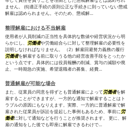
帯して責任を負うことを理由とした懲戒解雇などは認められ
ません。 (6)適正手続の原則公正な手続きに則っていない懲戒
解雇は認められません。そのため、懲戒解...
整理解雇における不当解雇
使用者が人員削減の正当性を具体的な数値や経営状況から明
らかにし、
労働者
や労働組合らに対して整理解雇の必要性を
説明しなければなりません。 （2）解雇回避努力義務の履行
労働者
を解雇する前に取りうる他の経営改善手段をとったか
という点です。具体的には役員報酬の削減、賞与の減額や廃
止、一時期急の実施、希望退職者の募集、経費...
普通解雇が可能な場合
また、従業員の同意を得ずとも普通解雇によって
労働者
を解
雇することができますが、一方的な通知で解雇することはト
ラブルの原因にもなりえます。実際、一方的に普通解雇で解
雇された従業員が訴訟を提起した事例もあるため、事前に
労
働者
に対して通知などを行うことが推奨されます。 更に、解
雇の通知をした後でも即座に解雇できるわけで...