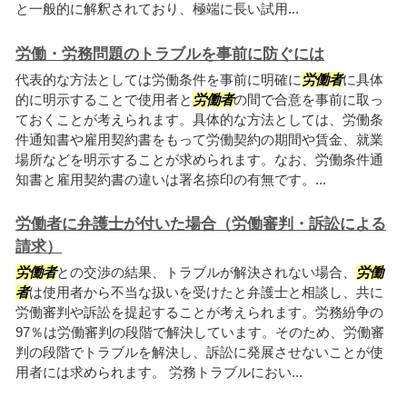
と一般的に解釈されており、極端に長い試用...
労働・労務問題のトラブルを事前に防ぐには
代表的な方法としては労働条件を事前に明確に
労働者
に具体
的に明示することで使用者と
労働者
の間で合意を事前に取っ
ておくことが考えられます。具体的な方法としては、労働条
件通知書や雇用契約書をもって労働契約の期間や賃金、就業
場所などを明示することが求められます。なお、労働条件通
知書と雇用契約書の違いは署名捺印の有無です。...
労働者に弁護士が付いた場合（労働審判・訴訟による
請求）
労働者
との交渉の結果、トラブルが解決されない場合、
労働
者
は使用者から不当な扱いを受けたと弁護士と相談し、共に
労働審判や訴訟を提起することが考えられます。労務紛争の
97％は労働審判の段階で解決しています。そのため、労働審
判の段階でトラブルを解決し、訴訟に発展させないことが使
用者には求められます。 労務トラブルにおい...