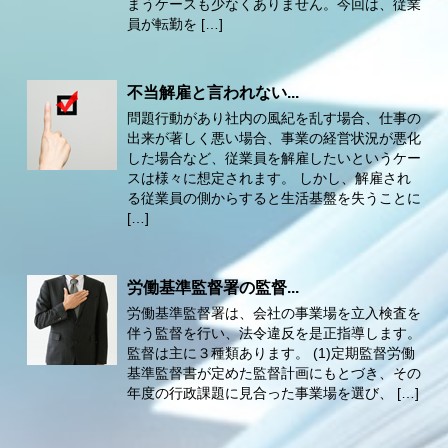
まうケースも少なくありません。今回は、従業
員が転勤を […]
不当解雇と言われない...
問題行動があり社内の風紀を乱す場合、仕事の
出来が著しく悪い場合、事業の経営状況が悪化
した場合など、従業員を解雇したいというケー
スは様々に想定されます。 しかし、解雇され
る従業員の側からすると生活基盤を失うことに
[…]
労働基準監督署の監督...
労働基準監督署は、会社の事業場を立入検査を
伴う監督を行い、法令違反を是正指導します。
監督は主に３種類あります。 (1)定期監督労働
基準監督書が定めた監督計画にもとづき、その
年度の行政課題に見合った事業場を選び、 […]