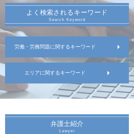
よく検索されるキーワード
労働・労務問題に関するキーワード
減給 理由
エリアに関するキーワード
再雇用 拒否
安全管理義務違反 慰謝料
うつ病 解雇
愛知県 安全管理義務違反
管理監督者 管理職 違い
愛知県 使用者側 労働問題
不当解雇 慰謝料
名古屋市 使用者側 労務問題
労働 パワハラ防止
愛知県 労働問題 解決
休職 法律
愛知県 復職問題 弁護士
弁護士紹介
労務問題 高齢者
名古屋市 労務問題 法律事務所
労働 紛争