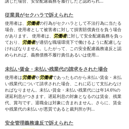
講じた場合、安全配慮義務を履行したと認められ...
従業員がセクハラで訴えられた
使用者は、
労働者
の行為がセクハラとして不法行為に当たる
場合、使用者として被害者に対して損害賠償責任を負う場合
があります。 使用者は、
労働者
に対して安全配慮義務を負っ
ており、
労働者
が適切な職場環境下で働けるように配慮しな
ければなりません。したがって、この安全配慮義務違反と認
められれば、義務債務不履行責任あるいは使用...
未払い賃金・未払い残業代の請求をされた場合
使用者は
労働者
や
労働者
であったものから未払い賃金・未払
い残業代について請求された場合、これに応じて支払わなけ
ればなりません。未払い賃金・未払い残業代には年14.6%の
遅延利息がつきます。遅延利息の対象となるのは賃金、残業
代、賞与です。退職金は対象に含まれません。さらに、賃金
や残業代の未払いが悪質であると裁判所が判...
安全管理義務違反で訴えられた