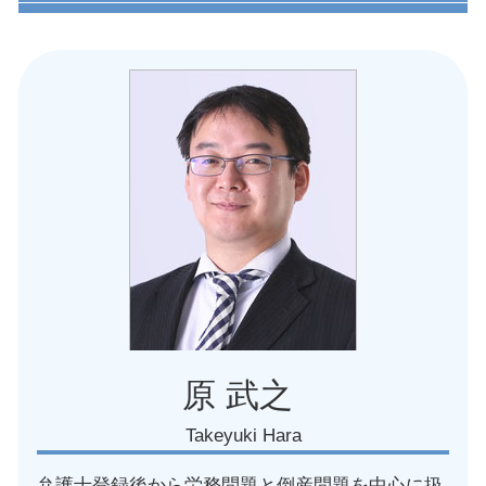
名古屋市 体調不良 問題
労働基準法 残業
愛知県 労働 トラブル
普通解雇 賠償金
愛知県 労務問題 弁護士
労働 契約書
愛知県 労働審判
パワハラ 退職
愛知県 メンタルヘルス 問題
労働基準法 休憩
愛知県 不当解雇 解決
労働基準監督署 パワハラ
名古屋市 労働組合 対応
安全管理義務違反 コロナ
名古屋市 不当解雇 解決
労働条件通知書 雇用契約書 違い
名古屋市 労働者 対応
就業規則作成 退職金
愛知県 就業規則見直し
労働 パワハラ 相談
愛知県 労働安全 違反
名古屋市 就業規則見直し 相談
愛知県 労働問題 法律事務所
名古屋市 労働基準監督署 対応
原 武之
Takeyuki Hara
弁護士登録後から労務問題と倒産問題を中心に扱