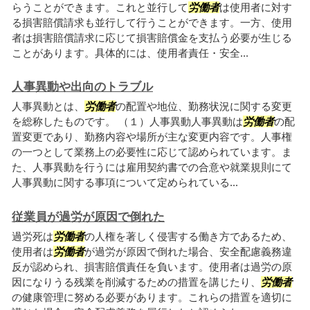
らうことができます。これと並行して
労働者
は使用者に対す
る損害賠償請求も並行して行うことができます。一方、使用
者は損害賠償請求に応じて損害賠償金を支払う必要が生じる
ことがあります。具体的には、使用者責任・安全...
人事異動や出向のトラブル
人事異動とは、
労働者
の配置や地位、勤務状況に関する変更
を総称したものです。 （１）人事異動人事異動は
労働者
の配
置変更であり、勤務内容や場所が主な変更内容です。人事権
の一つとして業務上の必要性に応じて認められています。ま
た、人事異動を行うには雇用契約書での合意や就業規則にて
人事異動に関する事項について定められている...
従業員が過労が原因で倒れた
過労死は
労働者
の人権を著しく侵害する働き方であるため、
使用者は
労働者
が過労が原因で倒れた場合、安全配慮義務違
反が認められ、損害賠償責任を負います。使用者は過労の原
因になりうる残業を削減するための措置を講じたり、
労働者
の健康管理に努める必要があります。これらの措置を適切に