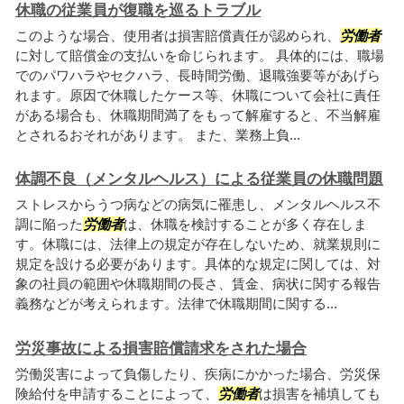
休職の従業員が復職を巡るトラブル
このような場合、使用者は損害賠償責任が認められ、
労働者
に対して賠償金の支払いを命じられます。 具体的には、職場
でのパワハラやセクハラ、長時間労働、退職強要等があげら
れます。原因で休職したケース等、休職について会社に責任
がある場合も、休職期間満了をもって解雇すると、不当解雇
とされるおそれがあります。 また、業務上負...
体調不良（メンタルヘルス）による従業員の休職問題
ストレスからうつ病などの病気に罹患し、メンタルヘルス不
調に陥った
労働者
は、休職を検討することが多く存在しま
す。休職には、法律上の規定が存在しないため、就業規則に
規定を設ける必要があります。具体的な規定に関しては、対
象の社員の範囲や休職期間の長さ、賃金、病状に関する報告
義務などが考えられます。法律で休職期間に関する...
労災事故による損害賠償請求をされた場合
労働災害によって負傷したり、疾病にかかった場合、労災保
険給付を申請することによって、
労働者
は損害を補填しても