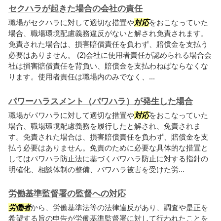
セクハラが起きた場合の会社の責任
職場がセクハラに対して適切な措置や
対応
をおこなっていた
場合、職場環境配慮義務違反がないと解され免責されます。
免責された場合は、損害賠償責任を負わず、賠償金を支払う
必要はありません。 (2)会社に使用者責任が認められる場合会
社は損害賠償責任を背負い、賠償金を支払わねばならなくな
ります。使用者責任は職場内のみでなく、...
パワーハラスメント（パワハラ）が発生した場合
職場がパワハラに対して適切な措置や
対応
をおこなっていた
場合、職場環境配慮義務を履行したと解され、免責されま
す。免責された場合は、損害賠償責任を負わず、賠償金を支
払う必要はありません。免責のために必要な具体的な措置と
してはパワハラ防止法に基づくパワハラ防止に対する指針の
明確化、相談体制の整備、パワハラ被害を受けた労...
労働基準監督署の監督への対応
労働者
から、労働基準法等の法律違反があり、調査や是正を
希望する旨の申告が労働基準監督署に対して行われたことを