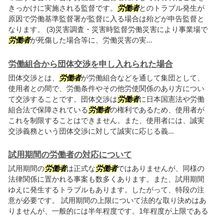
きっかけに実施される監督です。
労働者
とのトラブル発生が
原因で労働基準監督署が監督に入る場合は殆どが申告監督と
なります。 (3)災害調査・災害時監督労働災害により事業場で
労働者
が死傷した場合等に、労働災害の実...
労働組合から団体交渉を申し入れられた場合
団体交渉とは、
労働者
が労働組合などを通して集団として、
使用者との間で、労働条件やその他労使関係のあり方につい
て交渉することです。団体交渉は
労働者
に日本国憲法や労働
組合法で保障されている
労働者
の権利であるため、使用者が
これを制限することはできません。また、使用者には、誠実
交渉義務という団体交渉に対して誠実に応じる義...
試用期間の労働者の対応について
試用期間の
労働者
は正式な
労働者
ではありませんが、同様の
法律関係に置かれる事案も数多くあります。また、試用期間
ゆえに発生するトラブルもあります。したがって、特段の注
意が必要です。 試用期間の上限について法的な取り決めはあ
りませんが、一般的には半年程度です。1年程度が上限である