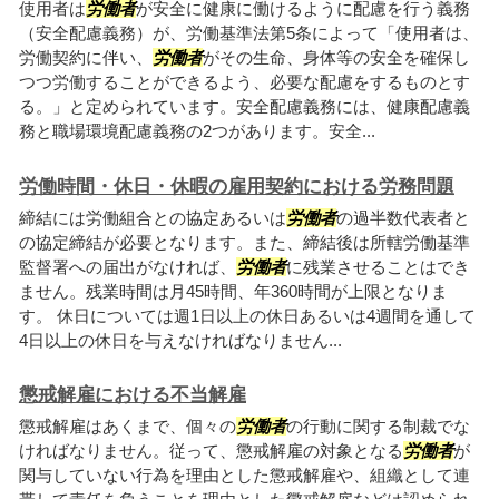
使用者は
労働者
が安全に健康に働けるように配慮を行う義務
（安全配慮義務）が、労働基準法第5条によって「使用者は、
労働契約に伴い、
労働者
がその生命、身体等の安全を確保し
つつ労働することができるよう、必要な配慮をするものとす
る。」と定められています。安全配慮義務には、健康配慮義
務と職場環境配慮義務の2つがあります。安全...
労働時間・休日・休暇の雇用契約における労務問題
締結には労働組合との協定あるいは
労働者
の過半数代表者と
の協定締結が必要となります。また、締結後は所轄労働基準
監督署への届出がなければ、
労働者
に残業させることはでき
ません。残業時間は月45時間、年360時間が上限となりま
す。 休日については週1日以上の休日あるいは4週間を通して
4日以上の休日を与えなければなりません...
懲戒解雇における不当解雇
懲戒解雇はあくまで、個々の
労働者
の行動に関する制裁でな
ければなりません。従って、懲戒解雇の対象となる
労働者
が
関与していない行為を理由とした懲戒解雇や、組織として連