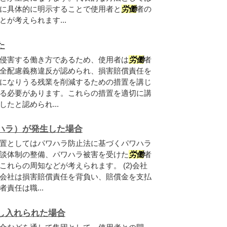
に具体的に明示することで使用者と
労働
者の
が考えられます...
た
侵害する働き方であるため、使用者は
労働
者
全配慮義務違反が認められ、損害賠償責任を
になりうる残業を削減するための措置を講じ
る必要があります。これらの措置を適切に講
たと認められ...
ハラ）が発生した場合
置としてはパワハラ防止法に基づくパワハラ
談体制の整備、パワハラ被害を受けた
労働
者
れらの周知などが考えられます。 (2)会社
会社は損害賠償責任を背負い、賠償金を支払
責任は職...
し入れられた場合