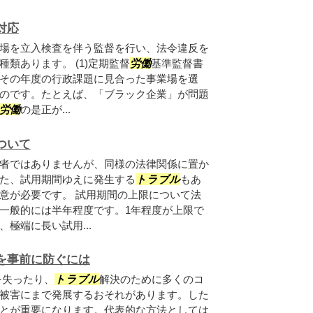
対応
場を立入検査を伴う監督を行い、法令違反を
類あります。 (1)定期監督
労働
基準監督書
その年度の行政課題に見合った事業場を選
のです。たとえば、「ブラック企業」が問題
労働
の是正が...
ついて
者ではありませんが、同様の法律関係に置か
た、試用期間ゆえに発生する
トラブル
もあ
意が必要です。 試用期間の上限について法
一般的には半年程度です。1年程度が上限で
極端に長い試用...
を事前に防ぐには
を失ったり、
トラブル
解決のために多くのコ
被害にまで発展するおそれがあります。した
とが重要になります。代表的な方法としては