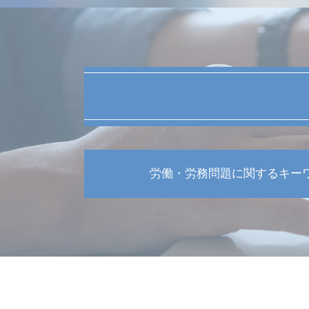
労働・労務問題に関するキー
不当解雇 復職
就業規則作成 弁護士
労働 うつ病
管理監督者 要件
過労死ライン 何時間
労働 契約書