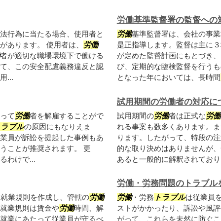
労働基準監督署の監督への
法行為に当たる場合、使用者と
労働
基準監督署は、会社の事業
があります。 使用者は、
労働
是正指導します。監督は主に３種
者が適切な職場環境下で働ける
が定めた監督計画にもとづき、
て、この安全配慮義務違反と認
び、定期的な臨検監督を行うも
..
となった年においては、長時間
試用期間の労働者の対応に
って
労働
者を解雇することがで
試用期間の
労働
者は正式な
労働
トラブル
の原因にもなりえま
れる事案も数多くあります。ま
業員が訴訟を提起した事例もあ
ります。したがって、特段の注
うことが推奨されます。 更
的な取り決めはありませんが、
わけで...
あると一般的に解釈されており、
労働・労務問題のトラブル
は就業規則を作成し、管轄の
労働
労働
・労務
トラブル
は従業員
就業規則は賃金や
労働
時間、解
ストがかかったり、訴訟や風評
就業にあたって従業員が守るべ
がって、これらを未然に防ぐこ