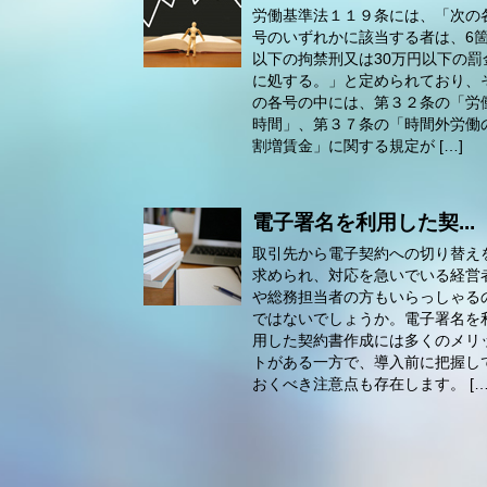
労働基準法１１９条には、「次の
号のいずれかに該当する者は、6
以下の拘禁刑又は30万円以下の罰
に処する。」と定められており、
の各号の中には、第３２条の「労
時間」、第３７条の「時間外労働
割増賃金」に関する規定が […]
電子署名を利用した契...
取引先から電子契約への切り替え
求められ、対応を急いでいる経営
や総務担当者の方もいらっしゃる
ではないでしょうか。電子署名を
用した契約書作成には多くのメリ
トがある一方で、導入前に把握し
おくべき注意点も存在します。 […