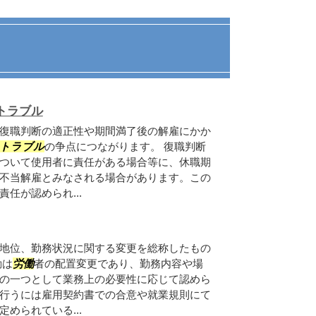
トラブル
復職判断の適正性や期間満了後の解雇にかか
トラブル
の争点につながります。 復職判断
ついて使用者に責任がある場合等に、休職期
不当解雇とみなされる場合があります。この
任が認められ...
地位、勤務状況に関する変更を総称したもの
動は
労働
者の配置変更であり、勤務内容や場
の一つとして業務上の必要性に応じて認めら
行うには雇用契約書での合意や就業規則にて
められている...