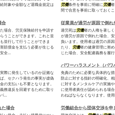
給対象や金額など退職金規定は
労働
条件を事前に明確に
労働
者
間で合意を事前に取っておくこと
場合
従業員が過労が原因で倒れ
た場合、労災保険給付を申請す
過労死は
労働
者の人権を著しく
らうことができます。これと並
が過労が原因で倒れた場合、安
も並行して行うことができま
負います。使用者は過労の原因
害賠償金を支払う必要が生じる
たり、
労働
者の健康管理に努め
全...
じた場合、安全配慮義務を履行し
パワーハラスメント（パワ
実際に発生しているのか証拠な
免責のために必要な具体的な措
ば、セクハラ発生の事実が虚偽
防止に対する指針の明確化、相
金の支払いも不要となります。
に対するメンタルケアの実施やこ
義務違反を回避するために取り
に使用者責任が認められる場合
..
わねばならなくなります。使用者
れた場合
労働組合から団体交渉を申