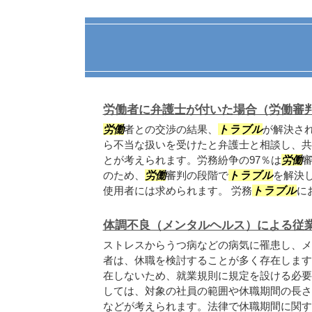
労働者に弁護士が付いた場合（労働審
労働
者との交渉の結果、
トラブル
が解決さ
ら不当な扱いを受けたと弁護士と相談し、共
とが考えられます。労務紛争の97％は
労働
のため、
労働
審判の段階で
トラブル
を解決
使用者には求められます。 労務
トラブル
にお
体調不良（メンタルヘルス）による従
ストレスからうつ病などの病気に罹患し、メ
者は、休職を検討することが多く存在します
在しないため、就業規則に規定を設ける必要
しては、対象の社員の範囲や休職期間の長さ
などが考えられます。法律で休職期間に関する.