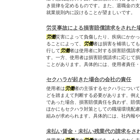
き規律を定めるものです。また、退職金の支
就業規則内に設けることが望ましいです。
労災事故による損害賠償請求をされた
労働
災害によって負傷したり、疾病にかかっ
ることによって、
労働
者は損害を補填しても
行して
労働
者は使用者に対する損害賠償請求
す。一方、使用者は損害賠償請求に応じて損
ことがあります。具体的には、使用者責任・安
セクハラが起きた場合の会社の責任
使用者は
労働
者の主張するセクハラについて
どを踏まえて判断する必要があります。例え
であった場合、損害賠償責任を負わず、賠償
ほかにもセクハラ対策としての職場環境配慮
組みが求められます。具体的には、社内報やパ.
未払い賃金・未払い残業代の請求をさ