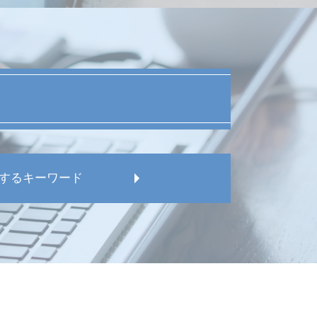
するキーワード
 問題
ブル
弁護士
審判