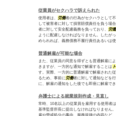
従業員がセクハラで訴えられた
使用者は、
労働
者の行為がセクハラとして不
して被害者に対して損害賠償責任を負う場合
者に対して安全配慮義務を負っており、
労働
ように配慮しなければなりません。したがっ
められれば、義務債務不履行責任あるいは使用.
普通解雇が可能な場合
また、従業員の同意を得ずとも普通解雇によ
きますが、一方的な通知で解雇することは
す。実際、一方的に普通解雇で解雇された従
るため、事前に
労働
者に対して通知などを行
に、解雇の通知をした後でも即座に解雇できる
弁護士による就業規則作成・見直し
常時、10名以上の従業員を雇用する使用者
基準監督所長に提出しなければなりません。
雇や懲戒処分の事由、服務規律の内容など、