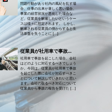
問題行動があり社内の風紀を乱す場
合、仕事の出来が著しく悪い場合、
事業の経営状況が悪化した場合な
ど、従業員を解雇したいというケー
スは様々に想定されます。 しかし、
解雇される従業員の側からすると生
活基盤を失うことに […]
従業員が社用車で事故...
社用車で事故を起こした場合、会社
はどのように対応するべきでしょう
か。今回は、従業員が社用車で事故
を起こした際に会社が対応すべきこ
とについて解説していきたいと思い
ます。会社の取るべき対応について
従業員から事故の報告を受けた […]