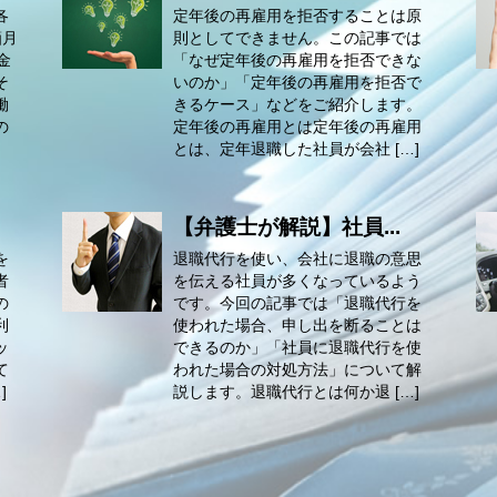
各
定年後の再雇用を拒否することは原
箇月
則としてできません。この記事では
金
「なぜ定年後の再雇用を拒否できな
そ
いのか」「定年後の再雇用を拒否で
働
きるケース」などをご紹介します。
の
定年後の再雇用とは定年後の再雇用
とは、定年退職した社員が会社 […]
【弁護士が解説】社員...
を
退職代行を使い、会社に退職の意思
者
を伝える社員が多くなっているよう
の
です。今回の記事では「退職代行を
利
使われた場合、申し出を断ることは
ッ
できるのか」「社員に退職代行を使
て
われた場合の対処方法」について解
]
説します。退職代行とは何か退 […]