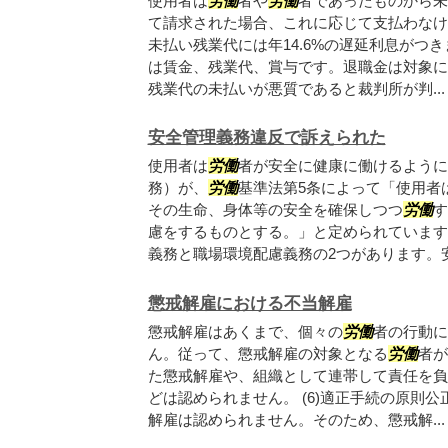
使用者は
労働
者や
労働
者であったものから未
て請求された場合、これに応じて支払わなけ
未払い残業代には年14.6%の遅延利息がつ
は賃金、残業代、賞与です。退職金は対象に
残業代の未払いが悪質であると裁判所が判...
安全管理義務違反で訴えられた
使用者は
労働
者が安全に健康に働けるように
務）が、
労働
基準法第5条によって「使用者
その生命、身体等の安全を確保しつつ
労働
す
慮をするものとする。」と定められています
義務と職場環境配慮義務の2つがあります。安全
懲戒解雇における不当解雇
懲戒解雇はあくまで、個々の
労働
者の行動に
ん。従って、懲戒解雇の対象となる
労働
者が
た懲戒解雇や、組織として連帯して責任を負
どは認められません。 (6)適正手続の原則
解雇は認められません。そのため、懲戒解...