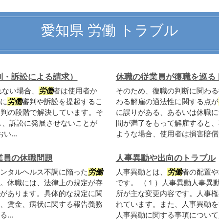
愛知県 労働 トラブル
判・訴訟による請求）
休職の従業員が復職を巡る
れない場合、
労働
者は使用者か
そのため、復職の判断に関わる
に
労働
審判や訴訟を提起するこ
わる解雇の適法性に関する点が
審判の段階で解決しています。そ
に誤りがある、あるいは休職に
し、訴訟に発展させないことが
間が満了をもって解雇すると、
い...
ような場合、使用者は損害賠償責
業員の休職問題
人事異動や出向のトラブル
ンタルヘルス不調に陥った
労働
人事異動とは、
労働
者の配置や
。休職には、法律上の規定が存
です。 （１）人事異動人事異
があります。具体的な規定に関
所が主な変更内容です。人事権
、賃金、病状に関する報告義務
れています。また、人事異動を
..
人事異動に関する事項について定