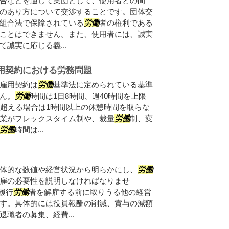
合などを通して集団として、使用者との間
のあり方について交渉することです。団体交
組合法で保障されている
労働
者の権利である
ことはできません。また、使用者には、誠実
誠実に応じる義...
用契約における労務問題
雇用契約は
労働
基準法に定められている基準
ん。
労働
時間は1日8時間、週40時間を上限
を超える場合は1時間以上の休憩時間を取らな
業がフレックスタイム制や、裁量
労働
制、変
労働
時間は...
体的な数値や経営状況から明らかにし、
労働
雇の必要性を説明しなければなりませ
履行
労働
者を解雇する前に取りうる他の経営
す。具体的には役員報酬の削減、賞与の減額
職者の募集、経費...