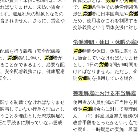
払い賃金・未払い残業代につい
団体交渉とは、
労働
者が
労働
組
ればなりません。未払い賃金・
で、
労働
条件やその他労使関係
きます。遅延利息の対象となるの
渉は
労働
者に日本国憲法や
労働
含まれません。さらに、賃金や
ため、使用者がこれを制限する
交渉義務という団体交渉に対して
労働時間・休日・休暇の雇
配慮を行う義務（安全配慮義
労働
時間や休日、休暇に関する
は、
労働
契約に伴い、
労働
者が
に適合していなければなりませ
ることができるよう、必要な配
とし、1日の
労働
時間が6時間
。安全配慮義務には、健康配慮
ければなりません。ただし、企
...
則
労働
制を採用している場合、
整理解雇における不当解雇
関する制裁でなければなりませ
使用者が人員削減の正当性を具
関与していない行為を理由とし
者や
労働
組合らに対して整理解
うことを理由とした懲戒解雇な
ん。 （2）解雇回避努力義務の
公正な手続きに則っていない懲戒
改善手段をとったかという点で
や廃止、一時期急の実施、希望退