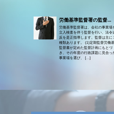
労働基準監督署の監督...
労働基準監督署は、会社の事業場
立入検査を伴う監督を行い、法令
反を是正指導します。監督は主に
種類あります。 (1)定期監督労働
監督書が定めた監督計画にもとづ
き、その年度の行政課題に見合っ
事業場を選び、 […]