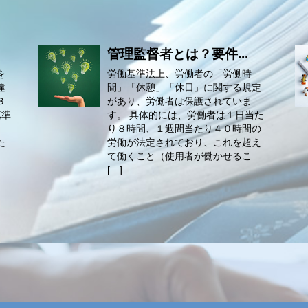
管理監督者とは？要件...
を
労働基準法上、労働者の「労働時
違
間」「休憩」「休日」に関する規定
３
があり、労働者は保護されていま
基準
す。 具体的には、労働者は１日当た
り８時間、１週間当たり４０時間の
た
労働が法定されており、これを超え
て働くこと（使用者が働かせるこ
[…]