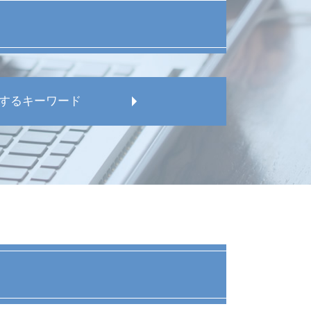
するキーワード
反
請求された