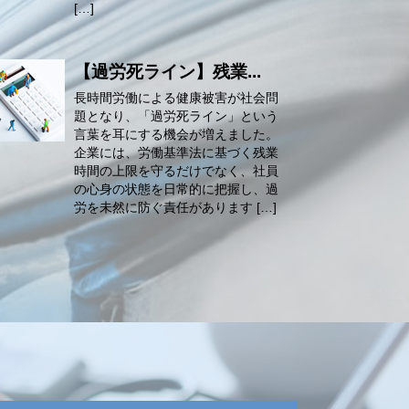
[…]
【過労死ライン】残業...
長時間労働による健康被害が社会問
題となり、「過労死ライン」という
言葉を耳にする機会が増えました。
企業には、労働基準法に基づく残業
時間の上限を守るだけでなく、社員
の心身の状態を日常的に把握し、過
労を未然に防ぐ責任があります […]