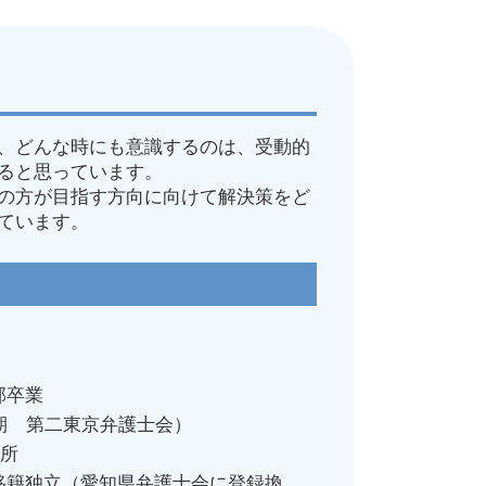
し
律事務所
違反
、どんな時にも意識するのは、受動的
働問題
ると思っています。
れた
の方が目指す方向に向けて解決策をど
 相談
ています。
護士
部卒業
6期 第二東京弁護士会）
所
所移籍独立（愛知県弁護士会に登録換