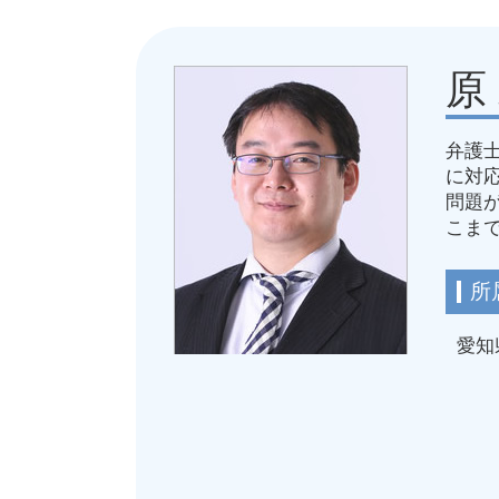
不当解雇 裁判
労働審判 会社側 不利
労働 休み 法律
原
労働組合 団体交渉 弁護士
普通解雇 方法
弁護
不当解雇 罰則
に対
労務問題 解決
問題
会社 労働 ルール
こま
労働 弁護士 相談
不当解雇 条件
所
愛知