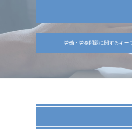
労働・労務問題に関するキー
残業 労務問題
メンタルヘルス ストレス 問題点
休職 異動
労働 契約書
労働 訴訟
債権回収 時効
普通解雇 賠償金
パワハラ 防止策
労働 法律
労働問題 予防