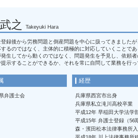
名古屋市 就業規則見直
名古屋市 労務問題 法
名古屋市 労務 対応
 武之
Takeyuki Hara
名古屋市 安全管理義務
名古屋市 不当解雇 解決
士登録後から労務問題と倒産問題を中心に扱ってきましたが
名古屋市 使用者側 労
応するのではなく、主体的に積極的に対応していくことであ
愛知県 従業員 訴えら
が発生してから動くのではなく、問題発生を予見し、依頼者
愛知県 就業規則見直し
で提示することができるか、それを常に自問して業務を行っ
名古屋市 労働審判 弁
愛知県 復職 相談
属
経歴
県弁護士会
兵庫県西宮市出身
兵庫県私立滝川高校卒業
平成12年 早稲田大学法学
平成15年 弁護士登録（5
森・濱田松本法律事務所入
平成18年 川上法律事務