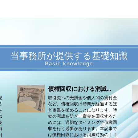
当事務所が提供する基礎知識
債権回収における消滅...
思
取引先への売掛金や個人間の貸付金
う
など、債権回収は時間が経過するほ
を
ど困難を極めることになります。時
は
効の完成を防ぎ、資金を回収するた
使
めには、適切なタイミングで債権回
解
収を行う必要があります。本記事で
]
は債権回収における消滅時効の […]