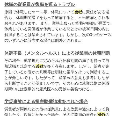
休職の従業員が復職を巡るトラブル
原因で休職したケース等、休職について
会社
に責任がある場
合も、休職期間満了をもって解雇すると、不当解雇とされる
おそれがあります。 また、業務上負った怪我や疾病が原因で
休業している労働者が休業している間とその後30日間の内に
解雇することは禁止されています。しかし、次の3つのケース
のいずれかに該当する場合は例外とされま...
体調不良（メンタルヘルス）による従業員の休職問題
その場合、就業規則に定められた休職期間の満了を持って自
然退職と規定する
会社
が多く存在します。しかし、治療が完
了しているか否かの判断等は明確な基準を持って判断するこ
とが難しいです。したがって、産業医の意見も参考にしなが
ら判断することが望ましいです。そのために就業規則に休職
期間中には定期的な産業医への受診を義務づける...
労災事故による損害賠償請求をされた場合
労働者が同僚などの他の従業員による故意や過失によって負
傷したり、疾病にかかった場合、その従業員の責任が
会社
の