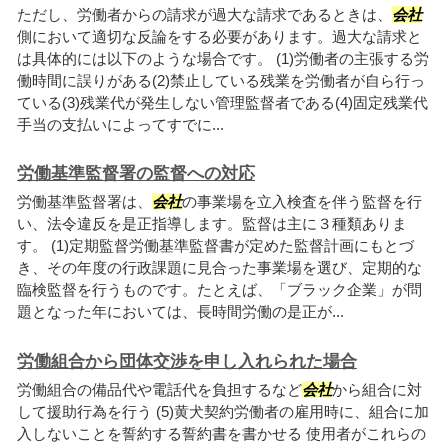
ただし、労働者からの請求が過大な請求であるときは、
会社
側において適切な反論をする必要があります。過大な請求と
は具体的には以下のような場合です。 (1)労働者の主張する労
働時間に誤りがある(2)禁止している残業を労働者が自ら行っ
ている(3)残業代が発生しない管理監督者である(4)固定残業代
手当の支払いによってすでに...
労働基準監督署の監督への対応
労働基準監督署は、
会社
の事業場を立入検査を伴う監督を行
い、法令違反を是正指導します。監督は主に３種類ありま
す。 (1)定期監督労働基準監督書が定めた監督計画にもとづ
き、その年度の行政課題に見合った事業場を選び、定期的な
臨検監督を行うものです。たとえば、「ブラック企業」が問
題となった年においては、長時間労働の是正が...
労働組合から団体交渉を申し入れられた場合
労働組合の備品代や電話代を負担するなど
会社
から組合に対
して援助行為を行う (5)黄犬契約労働者の雇用時に、組合に加
入しないことを誓約する誓約書を書かせる 使用者がこれらの