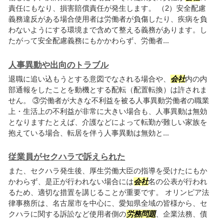
責任にもなり、損害賠償責任が発生します。 （2）安全配慮
義務違反がある場合使用者は労働者が負傷したり、疾病を負
わないようにする環境まで含めて整える義務があります。し
たがって安全配慮義務にもかかわらず、労働者...
人事異動や出向のトラブル
退職に追い込もうとする意図でなされる場合や、
会社
内の内
部通報をしたことを動機とする配転（配置転換）は許されま
せん。 ③労働者が大きな不利益を被る人事異動労働者の職業
上・生活上の不利益が非常に大きい場合も、人事異動は無効
となりますたとえば、介護などによって転勤が難しい家族を
抱えている場合、転居を伴う人事異動は無効と...
従業員がセクハラで訴えられた
また、セクハラ発生後、厚生労働大臣の指導を受けたにもか
かわらず、是正が行われない場合には
会社
名の公表が行われ
るため、適切な措置を講じることが重要です。 オリンピア法
律事務所は、名古屋市を中心に、愛知県全域の皆様から、セ
クハラに関する訴訟など使用者側の
労務問題
、企業法務、債