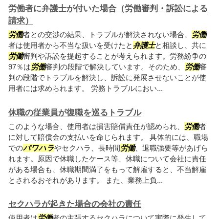
労働者に弁護士が付いた場合（労働審判・訴訟による
請求）
労働
者との交渉の結果、トラブルが解決されない場合、
労働
者は使用者から不当な扱いを受けたと
弁護士
と相談し、共に
労働
審判や訴訟を提起することが考えられます。労務紛争の
97％は
労働
審判の段階で解決しています。そのため、
労働
審
判の段階でトラブルを解決し、訴訟に発展させないことが使
用者には求められます。 労務トラブルにおい...
休職の従業員が復職を巡るトラブル
このような場合、使用者は損害賠償責任が認められ、
労働
者
に対して賠償金の支払いを命じられます。 具体的には、職場
での
パワハラ
やセクハラ、長時間
労働
、退職強要等があげら
れます。原因で休職したケース等、休職について会社に責任
がある場合も、休職期間満了をもって解雇すると、不当解雇
とされるおそれがあります。 また、業務上負...
セクハラが起きた場合の会社の責任
使用者は
労働
者の主張するセクハラについて実際に発生して