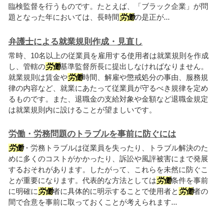
臨検監督を行うものです。たとえば、「ブラック企業」が問
題となった年においては、長時間
労働
の是正が...
弁護士による就業規則作成・見直し
常時、10名以上の従業員を雇用する使用者は就業規則を作成
し、管轄の
労働
基準監督所長に提出しなければなりません。
就業規則は賃金や
労働
時間、解雇や懲戒処分の事由、服務規
律の内容など、就業にあたって従業員が守るべき規律を定め
るものです。また、退職金の支給対象や金額など退職金規定
は就業規則内に設けることが望ましいです。
労働・労務問題のトラブルを事前に防ぐには
労働
・労務トラブルは従業員を失ったり、トラブル解決のた
めに多くのコストがかかったり、訴訟や風評被害にまで発展
するおそれがあります。したがって、これらを未然に防ぐこ
とが重要になります。代表的な方法としては
労働
条件を事前
に明確に
労働
者に具体的に明示することで使用者と
労働
者の
間で合意を事前に取っておくことが考えられます...