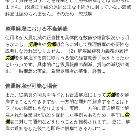
帯して責任を負うことを理由とした懲戒解雇などは認められ
ません。 (6)適正手続の原則公正な手続きに則っていない懲戒
解雇は認められません。そのため、懲戒解...
整理解雇における不当解雇
使用者が人員削減の正当性を具体的な数値や経営状況から明
らかにし、
労働
者や
労働
組合らに対して整理解雇の必要性を
説明しなければなりません。 （2）解雇回避努力義務の履行
労働
者を解雇する前に取りうる他の経営改善手段をとったか
という点です。具体的には役員報酬の削減、賞与の減額や廃
止、一時期急の実施、希望退職者の募集、経費...
普通解雇が可能な場合
また、従業員の同意を得ずとも普通解雇によって
労働
者を解
雇することができますが、一方的な通知で解雇することはト
ラブルの原因にもなりえます。実際、一方的に普通解雇で解
雇された従業員が訴訟を提起した事例もあるため、事前に
労
働
者に対して通知などを行うことが推奨されます。 更に、解
雇の通知をした後でも即座に解雇できるわけで...