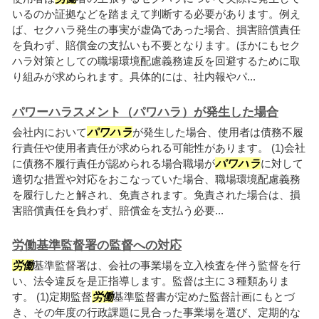
いるのか証拠などを踏まえて判断する必要があります。例え
ば、セクハラ発生の事実が虚偽であった場合、損害賠償責任
を負わず、賠償金の支払いも不要となります。ほかにもセク
ハラ対策としての職場環境配慮義務違反を回避するために取
り組みが求められます。具体的には、社内報やパ...
パワーハラスメント（パワハラ）が発生した場合
会社内において
パワハラ
が発生した場合、使用者は債務不履
行責任や使用者責任が求められる可能性があります。 (1)会社
に債務不履行責任が認められる場合職場が
パワハラ
に対して
適切な措置や対応をおこなっていた場合、職場環境配慮義務
を履行したと解され、免責されます。免責された場合は、損
害賠償責任を負わず、賠償金を支払う必要...
労働基準監督署の監督への対応
労働
基準監督署は、会社の事業場を立入検査を伴う監督を行
い、法令違反を是正指導します。監督は主に３種類ありま
す。 (1)定期監督
労働
基準監督書が定めた監督計画にもとづ
き、その年度の行政課題に見合った事業場を選び、定期的な