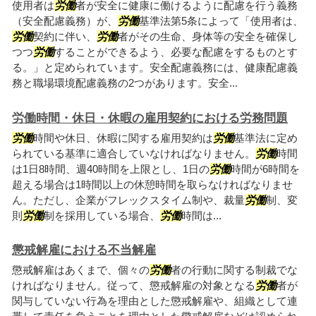
使用者は
労働
者が安全に健康に働けるように配慮を行う義務
（安全配慮義務）が、
労働
基準法第5条によって「使用者は、
労働
契約に伴い、
労働
者がその生命、身体等の安全を確保し
つつ
労働
することができるよう、必要な配慮をするものとす
る。」と定められています。安全配慮義務には、健康配慮義
務と職場環境配慮義務の2つがあります。安全...
労働時間・休日・休暇の雇用契約における労務問題
労働
時間や休日、休暇に関する雇用契約は
労働
基準法に定め
られている基準に適合していなければなりません。
労働
時間
は1日8時間、週40時間を上限とし、1日の
労働
時間が6時間を
超える場合は1時間以上の休憩時間を取らなければなりませ
ん。ただし、企業がフレックスタイム制や、裁量
労働
制、変
則
労働
制を採用している場合、
労働
時間は...
懲戒解雇における不当解雇
懲戒解雇はあくまで、個々の
労働
者の行動に関する制裁でな
ければなりません。従って、懲戒解雇の対象となる
労働
者が
関与していない行為を理由とした懲戒解雇や、組織として連