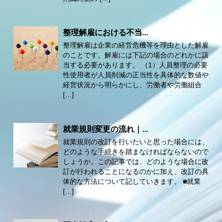
整理解雇における不当...
整理解雇は企業の経営危機等を理由とした解雇
のことです。解雇には下記の場合のどれかに該
当する必要があります。 （1）人員整理の必要
性使用者が人員削減の正当性を具体的な数値や
経営状況から明らかにし、労働者や労働組合
[…]
就業規則変更の流れ｜...
就業規則の改訂を行いたいと思った場合には、
どのような手続きを踏まなければならないので
しょうか。この記事では、どのような場合に改
訂が行われることになるのかに加え、改訂の具
体的な方法について記していきます。 ■就業
[…]