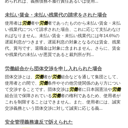
められれば、義務債務不履行責任あるいは使用...
未払い賃金・未払い残業代の請求をされた場合
使用者は
労働
者や
労働
者であったものから未払い賃金・未払
い残業代について請求された場合、これに応じて支払わなけ
ればなりません。未払い賃金・未払い残業代には年14.6%の
遅延利息がつきます。遅延利息の対象となるのは賃金、残業
代、賞与です。退職金は対象に含まれません。さらに、賃金
や残業代の未払いが悪質であると裁判所が判...
労働組合から団体交渉を申し入れられた場合
団体交渉とは、
労働
者が
労働
組合などを通して集団として、
使用者との間で、
労働
条件やその他労使関係のあり方につい
て交渉することです。団体交渉は
労働
者に日本国憲法や
労働
組合法で保障されている
労働
者の権利であるため、使用者が
これを制限することはできません。また、使用者には、誠実
交渉義務という団体交渉に対して誠実に応じる義...
安全管理義務違反で訴えられた