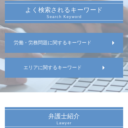
よく検索されるキーワード
労働・労務問題に関するキーワード
労働 パワハラ 弁護士
エリアに関するキーワード
労働審判 会社側 不利
労働 うつ病
労働 弁護士
名古屋市 労働 対応
労働 休み 法律
愛知県 損害賠償請求
会社 労働 ルール
名古屋市 労働者 対応
メンタルヘルス 法律 問題
名古屋市 休職 問題
不当解雇 裁判
名古屋市 労働安全 違反
弁護士紹介
在宅勤務 労務問題
名古屋市 労働審判 弁護士
減給 理由