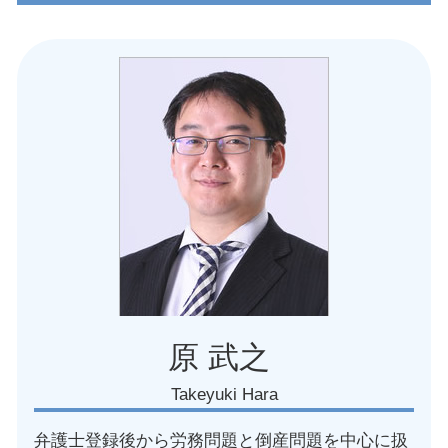
名古屋市 復職問題
不当解雇 罰則
愛知県 労務 トラブル
過労死ライン 何時間
名古屋市 損害賠償請求 労災事故
退職代行 使われた
名古屋市 未払い賃金請求された
不当解雇 争う
愛知県 労務問題 解決
労働組合 団体交渉 申し入れ
名古屋市 労務問題 解決
メンタルヘルス ストレス 問題点
愛知県 復職問題
転勤 拒否
名古屋市 人事異動トラブル
労働安全 違反
愛知県 就業規則見直し
不当解雇 訴えられた
名古屋市 体調不良 問題
労働 ハラスメント
愛知県 安全管理義務違反
名古屋市 団体交渉 弁護士
愛知県 復職トラブル 弁護士
名古屋市 使用者側 労働問題
原 武之
Takeyuki Hara
弁護士登録後から労務問題と倒産問題を中心に扱