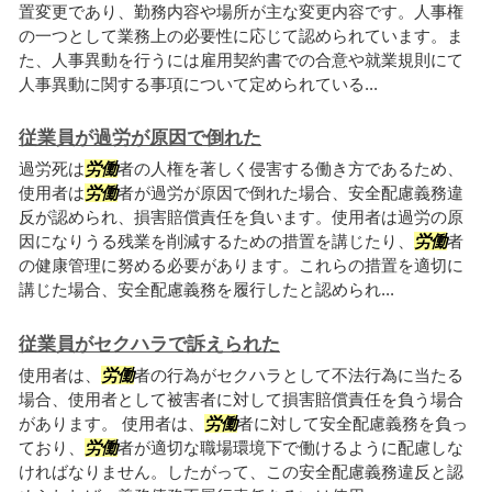
置変更であり、勤務内容や場所が主な変更内容です。人事権
の一つとして業務上の必要性に応じて認められています。ま
た、人事異動を行うには雇用契約書での合意や就業規則にて
人事異動に関する事項について定められている...
従業員が過労が原因で倒れた
過労死は
労働
者の人権を著しく侵害する働き方であるため、
使用者は
労働
者が過労が原因で倒れた場合、安全配慮義務違
反が認められ、損害賠償責任を負います。使用者は過労の原
因になりうる残業を削減するための措置を講じたり、
労働
者
の健康管理に努める必要があります。これらの措置を適切に
講じた場合、安全配慮義務を履行したと認められ...
従業員がセクハラで訴えられた
使用者は、
労働
者の行為がセクハラとして不法行為に当たる
場合、使用者として被害者に対して損害賠償責任を負う場合
があります。 使用者は、
労働
者に対して安全配慮義務を負っ
ており、
労働
者が適切な職場環境下で働けるように配慮しな
ければなりません。したがって、この安全配慮義務違反と認