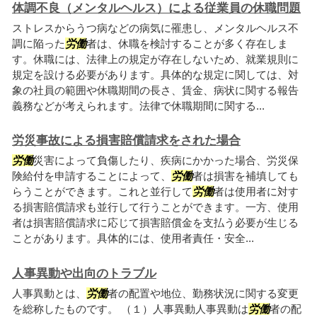
体調不良（メンタルヘルス）による従業員の休職問題
ストレスからうつ病などの病気に罹患し、メンタルヘルス不
調に陥った
労働
者は、休職を検討することが多く存在しま
す。休職には、法律上の規定が存在しないため、就業規則に
規定を設ける必要があります。具体的な規定に関しては、対
象の社員の範囲や休職期間の長さ、賃金、病状に関する報告
義務などが考えられます。法律で休職期間に関する...
労災事故による損害賠償請求をされた場合
労働
災害によって負傷したり、疾病にかかった場合、労災保
険給付を申請することによって、
労働
者は損害を補填しても
らうことができます。これと並行して
労働
者は使用者に対す
る損害賠償請求も並行して行うことができます。一方、使用
者は損害賠償請求に応じて損害賠償金を支払う必要が生じる
ことがあります。具体的には、使用者責任・安全...
人事異動や出向のトラブル
人事異動とは、
労働
者の配置や地位、勤務状況に関する変更
を総称したものです。 （１）人事異動人事異動は
労働
者の配