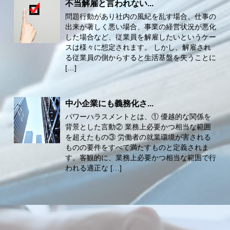
不当解雇と言われない...
問題行動があり社内の風紀を乱す場合、仕事の
出来が著しく悪い場合、事業の経営状況が悪化
した場合など、従業員を解雇したいというケー
スは様々に想定されます。 しかし、解雇され
る従業員の側からすると生活基盤を失うことに
[…]
中小企業にも義務化さ...
パワーハラスメントとは、① 優越的な関係を
背景とした言動② 業務上必要かつ相当な範囲
を超えたもの③ 労働者の就業環境が害される
ものの要件をすべて満たすものと定義されま
す。客観的に、業務上必要かつ相当な範囲で行
われる適正な […]