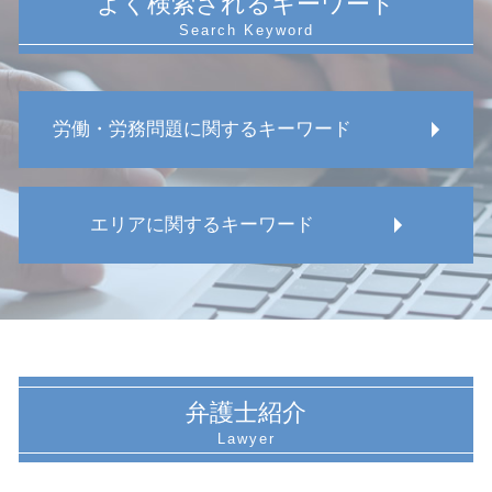
よく検索されるキーワード
労働・労務問題に関するキーワード
パワハラ 退職
エリアに関するキーワード
不当解雇 相談 弁護士
労災 安全管理義務違反
労働 訴える
名古屋市 労働組合 対応
管理監督者 要件
名古屋市 労災事故
労務問題 解決
愛知県 復職 相談
労働審判 会社側 不利
名古屋市 就業規則作成 弁護士
労務問題 対応
名古屋市 復職トラブル 弁護士
弁護士紹介
労働組合 ない
愛知県 労働 トラブル
労働 裁判
愛知県 労働組合 対応
サービス残業 自主的
愛知県 出向トラブル