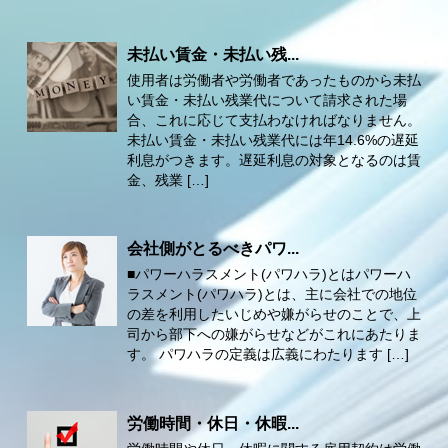
未払い賃金・未払い残...
使用者は労働者や労働者であったものから未払
い賃金・未払い残業代について請求された場
合、これに応じて支払わなければなりません。
未払い賃金・未払い残業代には年14.6%の遅延
利息がつきます。遅延利息の対象となるのは賃
金、残業 […]
会社側がとるべきパワ...
■パワーハラスメント(パワハラ)とはパワーハ
ラスメント(パワハラ)とは、主に会社での地位
の差を利用したいじめや嫌がらせのことで、上
司から部下への嫌がらせなどがこれにあたりま
す。 パワハラの定義は広義にわたります […]
労働時間・休日・休暇...