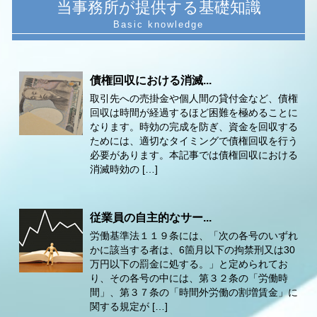
当事務所が提供する基礎知識
債権回収における消滅...
取引先への売掛金や個人間の貸付金など、債権
回収は時間が経過するほど困難を極めることに
なります。時効の完成を防ぎ、資金を回収する
ためには、適切なタイミングで債権回収を行う
必要があります。本記事では債権回収における
消滅時効の […]
従業員の自主的なサー...
労働基準法１１９条には、「次の各号のいずれ
かに該当する者は、6箇月以下の拘禁刑又は30
万円以下の罰金に処する。」と定められてお
り、その各号の中には、第３２条の「労働時
間」、第３７条の「時間外労働の割増賃金」に
関する規定が […]