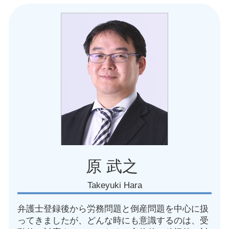
メンタルヘルス 問題 企業
名古屋市 労務問題 法律事務所
労務問題 回避
名古屋市 普通解雇 相談
パワハラ 労務問題
愛知県 労働審判 弁護士
労働条件通知書 雇用契約書 違い
愛知県 団体交渉 弁護士
就業規則作成 弁護士
愛知県 労務問題 弁護士
労働 契約書
名古屋市 労働審判 弁護士
減給 理由
名古屋市 就業規則見直し
カスタマーハラスメント 訴える
名古屋市 団体交渉 弁護士
社用車 事故
名古屋市 パワハラ訴訟
愛知県 人事異動トラブル
愛知県 労務 トラブル
名古屋市 復職トラブル
原 武之
Takeyuki Hara
弁護士登録後から労務問題と倒産問題を中心に扱
ってきましたが、どんな時にも意識するのは、受