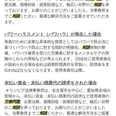
業法務、債権回収・損害賠償など、幅広い分野のご
相談
を承
っております。お困りのことがございましたら、当事務所ま
でご
相談
ください。最適な解決方法をご提案させていただき
ます。
パワーハラスメント（パワハラ）が発生した場合
免責のために必要な具体的な措置としてはパワハラ防止法に
基づくパワハラ防止に対する指針の明確化、
相談
体制の整
備、パワハラ被害を受けた労働者に対するメンタルケアの実
施やこれらの周知などが考えられます。 (2)会社に使用者責任
が認められる場合会社は損害賠償責任を背負い、賠償金を支
払わねばならなくなります。使用者責任は職...
未払い賃金・未払い残業代の請求をされた場合
オリンピア法律事務所は、名古屋市を中心に、愛知県全域の
皆様から、未払い賃金・未払い残業代の請求など使用者側の
労務問題
、企業法務、債権回収・損害賠償など、幅広い分野
のご
相談
を承っております。お困りのことがございました
ら、当事務所までご
相談
ください。最適な解決方法をご提案