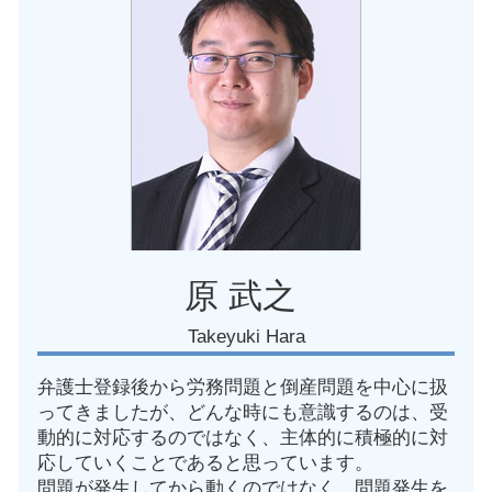
試用期間中 解雇
名古屋市 労働安全 違反
社用車 事故
名古屋市 労働 トラブル
電子署名 契約書
愛知県 就業規則作成 相談
不当解雇 争う
名古屋市 復職問題 弁護士
過労死ライン 何時間
名古屋市 普通解雇 相談
労働組合 弁護士
愛知県 労働基準監督署 対応
労働基準法 残業
名古屋市 使用者側 労働問題
名古屋市 労働組合 対応
愛知県 労働審判 弁護士
名古屋市 労働問題 弁護士
原 武之
Takeyuki Hara
弁護士登録後から労務問題と倒産問題を中心に扱
ってきましたが、どんな時にも意識するのは、受
動的に対応するのではなく、主体的に積極的に対
応していくことであると思っています。
問題が発生してから動くのではなく、問題発生を