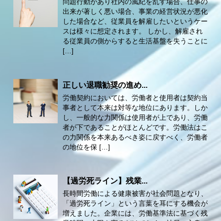
問題行動があり社内の風紀を乱す場合、仕事の
出来が著しく悪い場合、事業の経営状況が悪化
した場合など、従業員を解雇したいというケー
スは様々に想定されます。 しかし、解雇され
る従業員の側からすると生活基盤を失うことに
[…]
正しい退職勧奨の進め...
労働契約においては、労働者と使用者は契約当
事者として本来は対等な地位にあります。しか
し、一般的な力関係は使用者が上であり、労働
者が下であることがほとんどです。労働法はこ
の力関係を本来あるべき姿に戻すべく、労働者
の地位を保 […]
【過労死ライン】残業...
長時間労働による健康被害が社会問題となり、
「過労死ライン」という言葉を耳にする機会が
増えました。企業には、労働基準法に基づく残