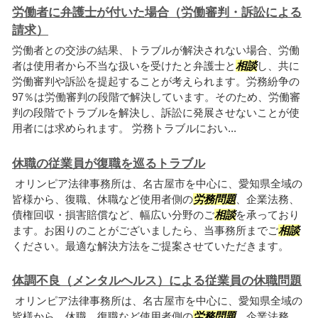
労働者に弁護士が付いた場合（労働審判・訴訟による
請求）
労働者との交渉の結果、トラブルが解決されない場合、労働
者は使用者から不当な扱いを受けたと弁護士と
相談
し、共に
労働審判や訴訟を提起することが考えられます。労務紛争の
97％は労働審判の段階で解決しています。そのため、労働審
判の段階でトラブルを解決し、訴訟に発展させないことが使
用者には求められます。 労務トラブルにおい...
休職の従業員が復職を巡るトラブル
オリンピア法律事務所は、名古屋市を中心に、愛知県全域の
皆様から、復職、休職など使用者側の
労務問題
、企業法務、
債権回収・損害賠償など、幅広い分野のご
相談
を承っており
ます。お困りのことがございましたら、当事務所までご
相談
ください。最適な解決方法をご提案させていただきます。
体調不良（メンタルヘルス）による従業員の休職問題
オリンピア法律事務所は、名古屋市を中心に、愛知県全域の
皆様から、休職、復職など使用者側の
労務問題
、企業法務、