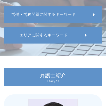
労働・労務問題に関するキーワード
パワハラ 防止策
エリアに関するキーワード
労働組合法
メンタルヘルス 職場 問題
労務問題 相談
名古屋市 過労 労働
労務問題 安全配慮義務
名古屋市 労働者 対応
労働 メンタルヘルス
名古屋市 損害賠償請求 労災事故
普通解雇 法律
名古屋市 試用期間 対応
労働組合 団体交渉 申し入れ
名古屋市 労務問題 解決
弁護士紹介
不当解雇 弁護士
愛知県 就業規則見直し
労働 トラブル 相談
名古屋市 未払い賃金請求された
労働 弁護士 相談
愛知県 従業員 労働審判
債権回収 時効
愛知県 復職トラブル 弁護士
サービス残業 自主的
愛知県 労働問題 解決