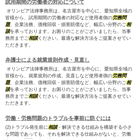
試用期間の労働者の対応について
オリンピア法律事務所は、名古屋市を中心に、愛知県全域の
皆様から、試用期間の労働者の対応など使用者側の
労務問
題
、企業法務、債権回収・損害賠償など、幅広い分野のご
相
談
を承っております。お困りのことがございましたら、当事
務所までご
相談
ください。最適な解決方法をご提案させてい
ただきます。
弁護士による就業規則作成・見直し
オリンピア法律事務所は、名古屋市を中心に、愛知県全域の
皆様から、就業規則の作成、見直しなど使用者側の
労務問
題
、企業法務、債権回収・損害賠償など、幅広い分野のご
相
談
を承っております。お困りのことがございましたら、当事
務所までご
相談
ください。最適な解決方法をご提案させてい
ただきます。
労働・労務問題のトラブルを事前に防ぐには
(2)トラブル発生前に
相談
・解決できる仕組みを構築する小さ
な問題であっても、それを解決できる仕組みがないと、労働