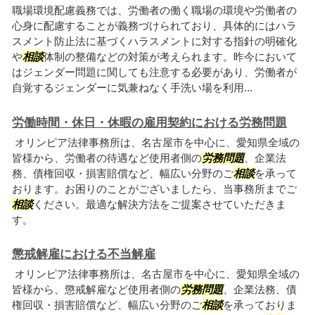
職場環境配慮義務では、労働者の働く職場の環境や労働者の
心身に配慮することが義務づけられており、具体的にはハラ
スメント防止法に基づくハラスメントに対する指針の明確化
や
相談
体制の整備などの対策が考えられます。昨今において
はジェンダー問題に関しても注意する必要があり、労働者が
自覚するジェンダーに気兼ねなく手洗い場を利用...
労働時間・休日・休暇の雇用契約における労務問題
オリンピア法律事務所は、名古屋市を中心に、愛知県全域の
皆様から、労働者の待遇など使用者側の
労務問題
、企業法
務、債権回収・損害賠償など、幅広い分野のご
相談
を承って
おります。お困りのことがございましたら、当事務所までご
相談
ください。最適な解決方法をご提案させていただきま
す。
懲戒解雇における不当解雇
オリンピア法律事務所は、名古屋市を中心に、愛知県全域の
皆様から、懲戒解雇など使用者側の
労務問題
、企業法務、債
権回収・損害賠償など、幅広い分野のご
相談
を承っておりま