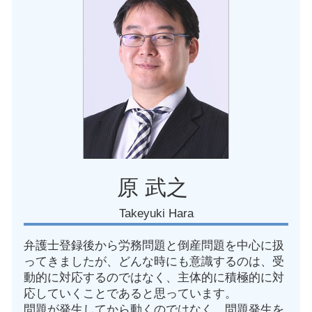
残業 労務問題
名古屋市 従業員 訴えられた
労働組合 団体交渉 申し入れ
愛知県 労働問題 弁護士
労働 法律相談
愛知県 出向トラブル
不当解雇 罰則
愛知県 労働審判
抱き合わせ販売 独占禁止法
愛知県 団体交渉 弁護士
テレワーク 労務問題
名古屋市 労務 トラブル
うつ病 解雇
愛知県 労務 トラブル
愛知県 労災事故
名古屋市 試用期間 対応
愛知県 安全管理義務違反
原 武之
Takeyuki Hara
弁護士登録後から労務問題と倒産問題を中心に扱
ってきましたが、どんな時にも意識するのは、受
動的に対応するのではなく、主体的に積極的に対
応していくことであると思っています。
問題が発生してから動くのではなく、問題発生を