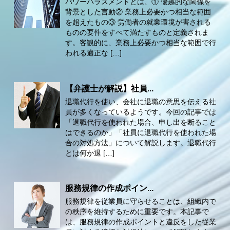
パワーハラスメントとは、① 優越的な関係を
背景とした言動② 業務上必要かつ相当な範囲
を超えたもの③ 労働者の就業環境が害される
ものの要件をすべて満たすものと定義されま
す。客観的に、業務上必要かつ相当な範囲で行
われる適正な […]
【弁護士が解説】社員...
退職代行を使い、会社に退職の意思を伝える社
員が多くなっているようです。今回の記事では
「退職代行を使われた場合、申し出を断ること
はできるのか」「社員に退職代行を使われた場
合の対処方法」について解説します。退職代行
とは何か退 […]
服務規律の作成ポイン...
服務規律を従業員に守らせることは、組織内で
の秩序を維持するために重要です。本記事で
は、服務規律の作成ポイントと違反をした従業