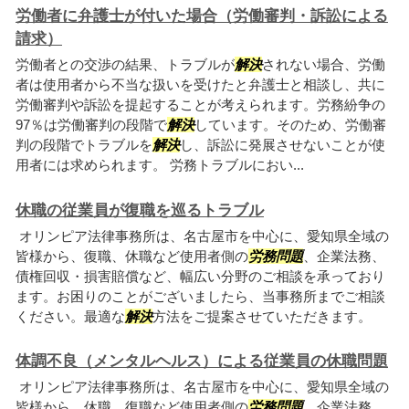
労働者に弁護士が付いた場合（労働審判・訴訟による
請求）
労働者との交渉の結果、トラブルが
解決
されない場合、労働
者は使用者から不当な扱いを受けたと弁護士と相談し、共に
労働審判や訴訟を提起することが考えられます。労務紛争の
97％は労働審判の段階で
解決
しています。そのため、労働審
判の段階でトラブルを
解決
し、訴訟に発展させないことが使
用者には求められます。 労務トラブルにおい...
休職の従業員が復職を巡るトラブル
オリンピア法律事務所は、名古屋市を中心に、愛知県全域の
皆様から、復職、休職など使用者側の
労務問題
、企業法務、
債権回収・損害賠償など、幅広い分野のご相談を承っており
ます。お困りのことがございましたら、当事務所までご相談
ください。最適な
解決
方法をご提案させていただきます。
体調不良（メンタルヘルス）による従業員の休職問題
オリンピア法律事務所は、名古屋市を中心に、愛知県全域の
皆様から、休職、復職など使用者側の
労務問題
、企業法務、