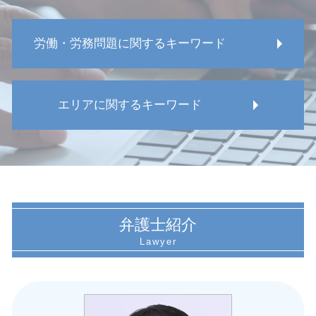
労働・労務問題に関するキーワード
労働 パワハラ 弁護士
エリアに関するキーワード
労働 うつ病
電子署名 契約書
メンタルヘルス 法律 問題
愛知県 就業規則作成 弁護士
労働 パワハラ
名古屋市 労働安全 違反
労働 パワハラ 相談
愛知県 労務問題 弁護士
就業規則作成 注意点
名古屋市 労働審判
労働基準法 残業
愛知県 復職問題 弁護士
弁護士紹介
労働基準法 労働時間
愛知県 不当解雇 相談
再雇用 拒否
名古屋市 復職問題 弁護士
メンタルヘルス 職場 問題
名古屋市 休職 問題
休職 法律
愛知県 不当解雇 弁護士
労働 パワハラ防止法
名古屋市 人事異動トラブル