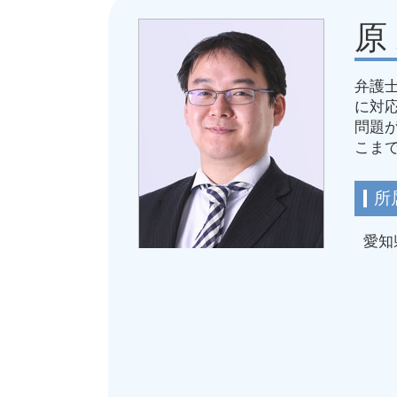
就業規則 改訂
原
労務問題 安全配慮義務
不当解雇 相談 弁護士
弁護
労働基準法 休憩
に対
減給 理由
問題
再雇用 拒否
こま
労災 安全管理義務違反
労務問題 弁護士
所
愛知