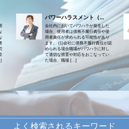
パワーハラスメント（...
用
会社内においてパワハラが発生した
な
場合、使用者は債務不履行責任や使
な
用者責任が求められる可能性があり
者
ます。 (1)会社に債務不履行責任が認
労
められる場合職場がパワハラに対し
姿
て適切な措置や対応をおこなってい
]
た場合、職場 […]
よく検索されるキーワード