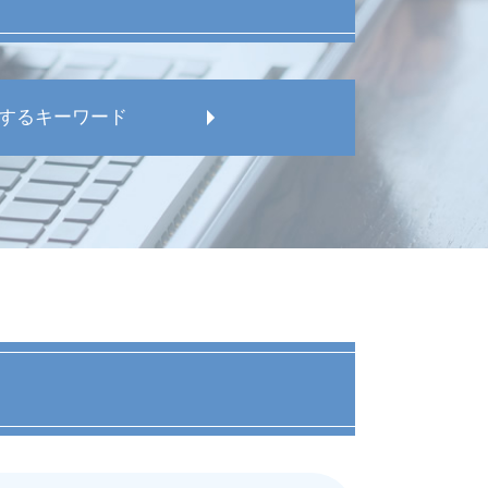
するキーワード
 問題
された
請求された
護士
求された
問題