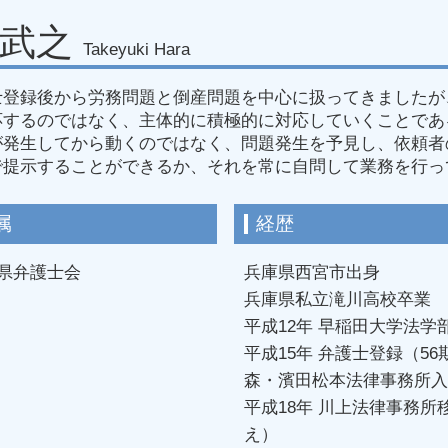
名古屋市 労働安全 違反
 武之
Takeyuki Hara
愛知県 労働基準監督署
名古屋市 労働審判
士登録後から労務問題と倒産問題を中心に扱ってきましたが
名古屋市 労務問題 解決
応するのではなく、主体的に積極的に対応していくことであ
名古屋市 使用者側 労
が発生してから動くのではなく、問題発生を予見し、依頼者
愛知県 従業員 訴えら
で提示することができるか、それを常に自問して業務を行っ
愛知県 労働問題 解決
愛知県 復職トラブル 
属
経歴
県弁護士会
兵庫県西宮市出身
兵庫県私立滝川高校卒業
平成12年 早稲田大学法学
平成15年 弁護士登録（5
森・濱田松本法律事務所入
平成18年 川上法律事務
え）