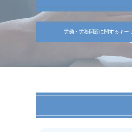
労働・労務問題に関するキー
不当解雇 賠償金
労務問題 解決
不当解雇 訴えられた
労働 メンタルヘルス
パワハラ 労務問題
労働基準法 残業
労働審判 会社側 不利
労働 契約書
労働組合 弁護士
パワハラ 防止策
不当解雇 条件
退職勧奨 進め方