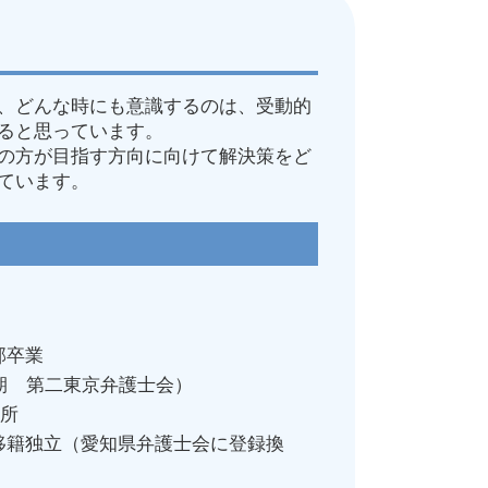
 対応
、どんな時にも意識するのは、受動的
ると思っています。
務問題
の方が目指す方向に向けて解決策をど
れた
ています。
弁護士
部卒業
6期 第二東京弁護士会）
所
所移籍独立（愛知県弁護士会に登録換