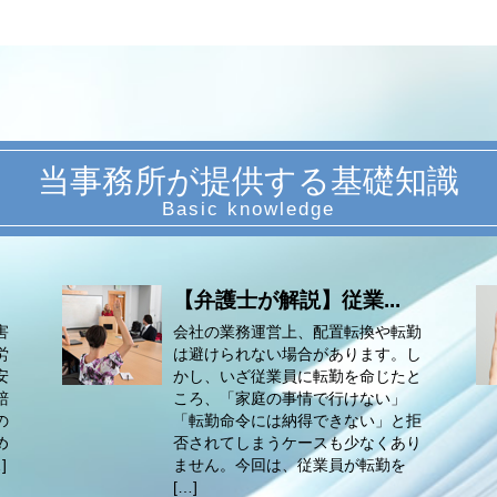
当事務所が提供する基礎知識
【弁護士が解説】従業...
害
会社の業務運営上、配置転換や転勤
労
は避けられない場合があります。し
安
かし、いざ従業員に転勤を命じたと
賠
ころ、「家庭の事情で行けない」
の
「転勤命令には納得できない」と拒
め
否されてしまうケースも少なくあり
]
ません。今回は、従業員が転勤を
[…]