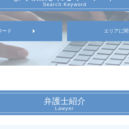
ワード
エリアに関
愛知県 メンタルヘルス
愛知県 未払い賃金請求
愛知県 休職 問題
名古屋市 労働 対応
名古屋市 労災事故
愛知県 不当解雇 相談
愛知県 労働審判 弁護士
弁護士紹介
名古屋市 未払い残業代
名古屋市 不当解雇 弁
愛知県 未払い残業代請
愛知県 労働安全 違反
愛知県 使用者側 労働