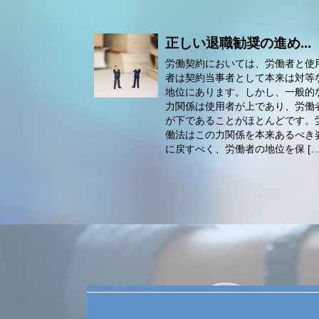
正しい退職勧奨の進め...
労働契約においては、労働者と使
者は契約当事者として本来は対等
地位にあります。しかし、一般的
力関係は使用者が上であり、労働
が下であることがほとんどです。
働法はこの力関係を本来あるべき
に戻すべく、労働者の地位を保 […